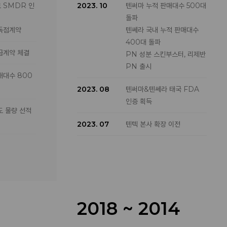
 SMDR 인
2023. 10
텐써마 누적 판매대수 500대
돌파
 독점계약
텐쎄라 국내 누적 판매대수
400대 돌파
급계약 체결
PN 성분 스킨부스터, 리제반
PN 출시
매대수 800
2023. 08
텐써마&텐쎄라 태국 FDA
인증 획득
도 물량 선적
2023. 07
텐텍 본사 확장 이전
점공급 계약
oH 인증 획
아 MDA 인
2018 ~ 2014
A 인증 획득