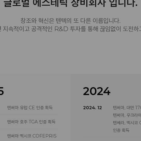
글로벌 에스테틱 장비회사 입니다.
창조와 혁신은 텐텍의 또 다른 이름입니다.
 지속적이고 공격적인 R&D 투자를 통해 끊임없이 도전하
5
2024
텐써마 유럽 CE 인증 획득
2024. 12
텐써마, 대만 1
텐써마, 우크라
텐써마 호주 TGA 인증 획득
텐쎄라, 멕시코 
인증 획득
텐써마 멕시코 COFEPRIS