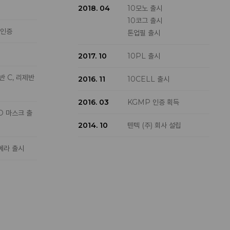
2018. 04
10모노 출시
A 인증 획득
10코그 출시
 인증
톤업필 출시
아 MoH 인
2017. 10
10PL 출시
적 판매대수
반 C, 리제반
2016. 11
10CELL 출시
매대수 700대
2016. 03
KGMP 인증 획득
식론칭
D 마스크 출
아라비아
2014. 10
텐텍 (주) 회사 설립
득
쎄라 출시
MoH 인증 획
DA 인증 획
아 MDA 인