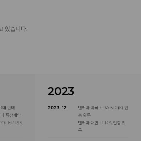
고 있습니다.
2023
70대 판매
2023. 12
텐써마 미국 FDA 510(k) 인
이나 독점계약
증 획득
COFEPRIS
텐써마 대만 TFDA 인증 획
득