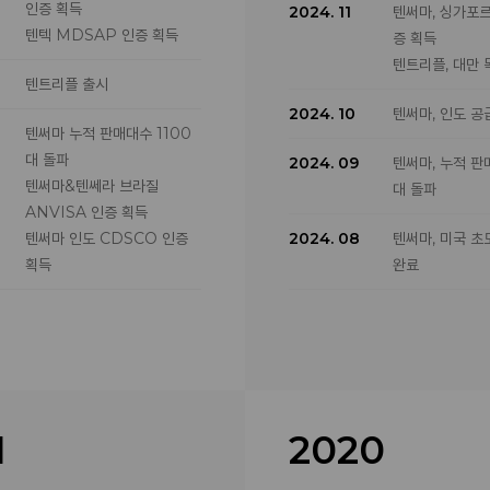
인증 획득
2024. 11
텐써마, 싱가포르
텐텍 MDSAP 인증 획득
증 획득
텐트리플, 대만
텐트리플 출시
2024. 10
텐써마, 인도 공
텐써마 누적 판매대수 1100
대 돌파
2024. 09
텐써마, 누적 판
텐써마&텐쎄라 브라질
대 돌파
ANVISA 인증 획득
텐써마 인도 CDSCO 인증
2024. 08
텐써마, 미국 초
획득
완료
텐텍, KIMES서 5,650만불
2024. 06
텐써마 미국 독
규모계약 체결
2024. 05
텐써마 UAE M
텐써마 태국 TFDA 인증 획
득
득
텐써마 말레이시
텐쎄라 필리핀 FDA인증 획
1
2020
증 획득
득
텐쎄라 호주 TG