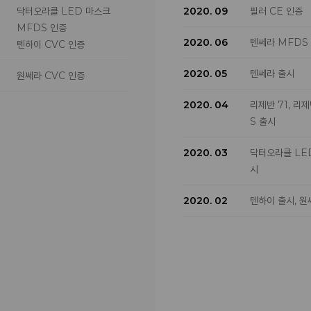
닥터오라클 LED 마스크
2020. 09
필러 CE 인증
2024. 04
텐피엘 호주 TG
MFDS 인증
2020. 06
텐쎄라 MFDS
텐하이 CVC 인증
2024. 03
텐쎄라 인도네시
증 획득
2020. 05
텐쎄라 출시
원쎄라 CVC 인증
텐쎄라 국내 누
500대 돌파
2020. 04
리제반 71, 리제
텐써마 누적 판
S 출시
돌파
텐써마 대만 공
2020. 03
닥터오라클 LE
텐써마 사우디
시
SFDA 인증 획
2020. 02
텐하이 출시, 원
2024. 01
텐쎄라 베트남 
득
텐하이 태국 TF
득
텐쎄라 말레이시
증 획득