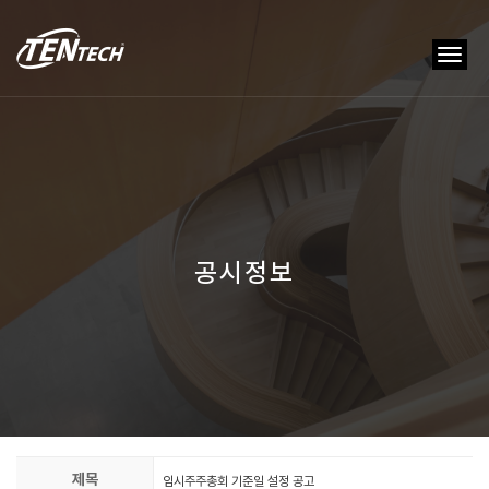
tog
nav
공시정보
제목
임시주주총회 기준일 설정 공고