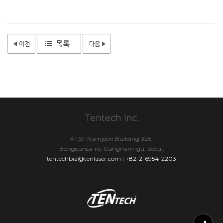
Tentech Inc.
4F,5F Namjeon Building 326,
Bongeunsa-ro, Gangnam-gu, Seoul,
tentechbiz@tenlaser.com
|
+82-2-6954-2203