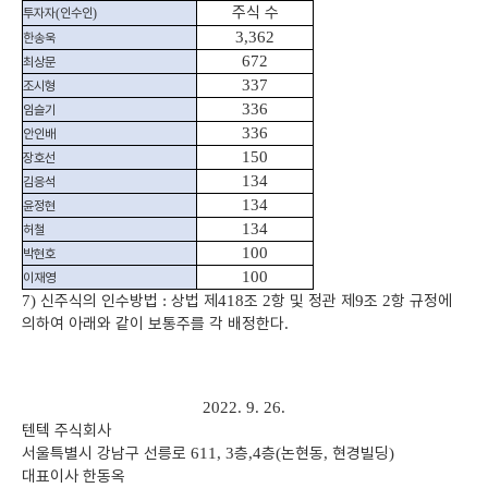
주식 수
투자자
인수인
(
)
3,362
한송욱
672
최상문
337
조시형
336
임슬기
336
안인배
150
장호선
134
김응석
134
윤정현
134
허철
100
박현호
100
이재영
신주식의 인수방법
상법 제
조
항 및 정관 제
조
항
규정에
7)
:
418
2
9
2
의하여 아래와 같이 보통
주를 각 배정한다
.
2022. 9. 26.
텐텍 주식회사
서울특별시 강남구 선릉로
층
층
논현동
현경빌딩
611, 3
,4
(
,
)
대표이사 한동옥