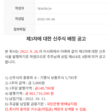
작성자
TENTECH
작성일
2022-09-26
첨부파일
제
자에 대한 신주식 배정 공고
3
본 회사는
자 이사회에서 아래와 같이 제
자에 대한 신주
2022. 9. 26.
3
식을 발행하기로 하였으므로 주주님께 상법 제
조
항에 의거 공고
418
4
합니다
.
신주식의 종류와 수
기명식 보통주식
주
1)
:
5,795
주의 금액
금
원
2)
1
:
5,000
주당 발행가액
금
원
3)
1
:
148,700
발행가액
금
원
4)
:
861,716,500
납입기일
5)
: 2022. 10. 11.
주금을 납입할 금융기관
국민은행 방배남지점
6)
:
단
회사의 동의로 가수금
차입금
채권과 상계할 수 있음
,
(
)
.