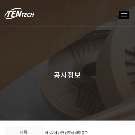
tog
nav
공시정보
제목
제 3자에 대한 신주식 배정 공고