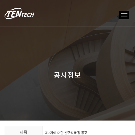
tog
nav
공시정보
제목
제3자에 대한 신주식 배정 공고