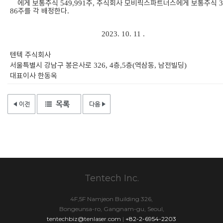
에게 보통주식
주
주식회사 모비릭스파트너스에게 보통주식
549,991
,
3
주를 각 배정한다
86
.
2023. 10. 11 .
텐텍 주식회사
서울특별시 강남구 봉은사로
층
층
역삼동
남전빌딩
326, 4
,5
(
,
)
대표이사 한동옥
Tentech Inc.
4F,5F Namjeon Building 326,
Bongeunsa-ro, Gangnam-gu, Seoul,
tentechbiz@tenlaser.com
|
+82-2-6954-2203