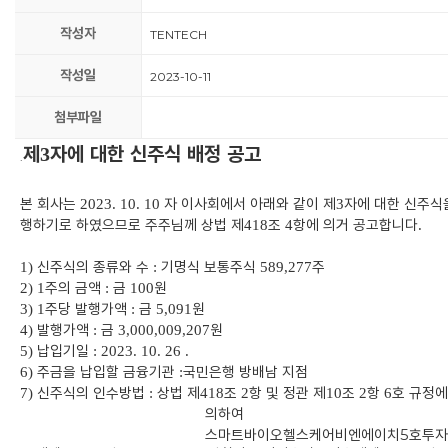
작성자
TENTECH
작성일
2023-10-11
첨부파일
제
자에 대한 신주식 배정 공고
3
.
본 회사는
자 이사회에서 아래와 같이 제
자에 대한 신주식
2023. 10. 10
3
행하기로 하였으므로 주주님께 상법 제
조
항에 의거 공고합니다
418
4
.
신주식의 종류와 수
기명식 보통주식
주
1)
:
589,277
주의 금액
금
원
2)
1
:
100
주당 발행가액
금
원
3)
1
:
5,091
발행가액
금
원
4)
:
3,000,009,207
납입기일
5)
:
2023. 10. 26 .
주금을 납입할 금융기관
국민은행
방배남 지점
6)
:
신주식의 인수방법
상법 제
조
항 및
정관 제
조
항
호
규정에
7)
:
418
2
10
2
6
의하여
스마트바이오헬스케어비엔에이치5호투