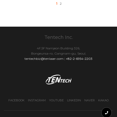
1
2
Tentech Inc.
4F,5F Namjeon Building 326,
Bongeunsa-ro, Gangnam-gu, Seoul,
tentechbiz@tenlaser.com
|
+82-2-6954-2203
FACEBOOK
INSTAGRAM
YOUTUBE
LINKEDIN
NAVER
KAKAO