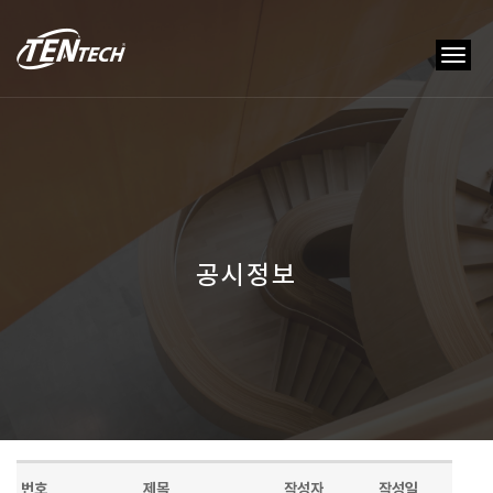
tog
nav
공시정보
번호
제목
작성자
작성일