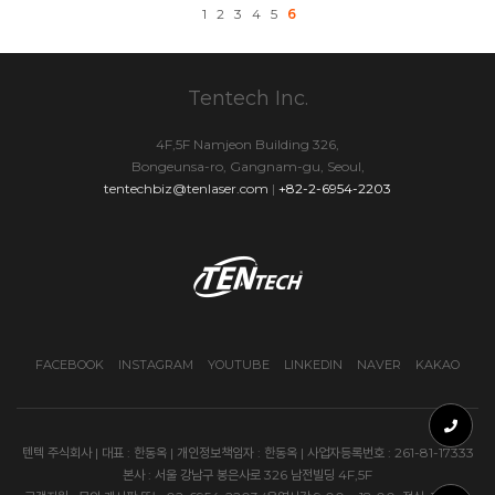
1
2
3
4
5
6
Tentech Inc.
4F,5F Namjeon Building 326,
Bongeunsa-ro, Gangnam-gu, Seoul,
tentechbiz@tenlaser.com
|
+82-2-6954-2203
FACEBOOK
INSTAGRAM
YOUTUBE
LINKEDIN
NAVER
KAKAO
텐텍 주식회사 | 대표 : 한동옥 | 개인정보책임자 : 한동옥 | 사업자등록번호 : 261-81-17333
본사 : 서울 강남구 봉은사로 326 남전빌딩 4F,5F