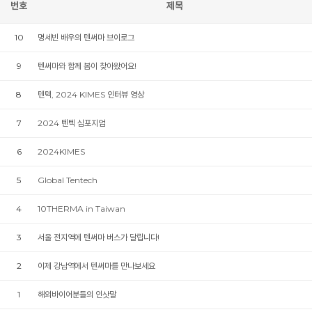
번호
제목
10
명세빈 배우의 텐써마 브이로그
9
텐써마와 함께 봄이 찾아왔어요!
8
텐텍, 2024 KIMES 인터뷰 영상
7
2024 텐텍 심포지엄
6
2024KIMES
5
Global Tentech
4
10THERMA in Taiwan
3
서울 전지역에 텐써마 버스가 달립니다!
2
이제 강남역에서 텐써마를 만나보세요
1
해외바이어분들의 인삿말