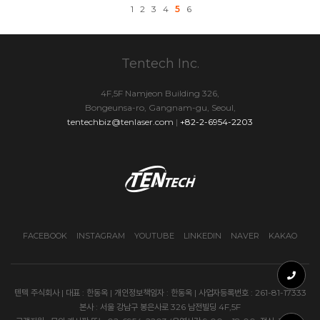
1
2
3
4
5
6
Tentech Inc.
4F,5F Namjeon Building 326,
Bongeunsa-ro, Gangnam-gu, Seoul,
tentechbiz@tenlaser.com
|
+82-2-6954-2203
FACEBOOK
INSTAGRAM
YOUTUBE
LINKEDIN
NAVER
KAKAO
텐텍 주식회사 | 대표 : 한동옥 | 개인정보책임자 : 한동옥 | 사업자등록번호 : 261-81-17333
본사 : 서울 강남구 봉은사로 326 남전빌딩 4F,5F