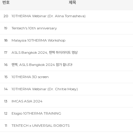
번호
제목
20
10THERMA Webinar (Dr. Alina Tomasheva)
19
Tentech's 10th anniversary
18
Malaysia 10THERMA Workshop
17
ASLS Bangkok 2024, 텐텍 하이라이트 영상
16
텐텍, ASLS Bangkok 2024 참가 합니다!
15
10THERMA 3D screen
14
10THERMA Webinar (Dr. Chritie Moey)
13
IMCAS ASIA 2024
12
Elogio 10THERMA TRAINING
11
TENTECH x UNIVERSAL ROBOTS