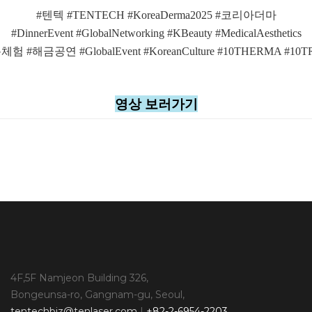
#텐텍 #TENTECH #KoreaDerma2025 #코리아더마
#DinnerEvent #GlobalNetworking #KBeauty #MedicalAesthetics
험 #해금공연 #GlobalEvent #KoreanCulture #10THERMA #10T
영상 보러가기
4F,5F Namjeon Building 326,
Bongeunsa-ro, Gangnam-gu, Seoul,
tentechbiz@tenlaser.com
|
+82-2-6954-2203