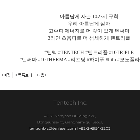
아름답게 사는 10가지 규칙
우리 아름답게 살자
고주파 에너지로 더 깊이 있게 텐써마
3라인 초음파로 더 섬세하게 텐트리플
#텐텍 #TENTECH #텐트리플 #10TRIPLE
#텐써마 #10THERMA #리프팅 #하이푸 #hifu #모노폴
Tentech Inc.
4F,5F Namjeon Building 326,
Bongeunsa-ro, Gangnam-gu, Seoul,
tentechbiz@tenlaser.com
|
+82-2-6954-2203