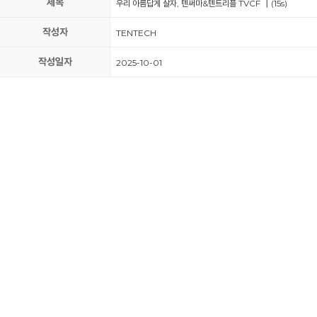
제목
우리 아름답게 살자, 텐써마&텐트리플 TVCF ┃(15s)
작성자
TENTECH
작성일자
2025-10-01