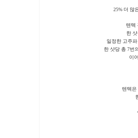
25% 더 
텐텍 
한 
일정한 고주파 에너
한 샷당 총 7번
이어
텐텍은
한