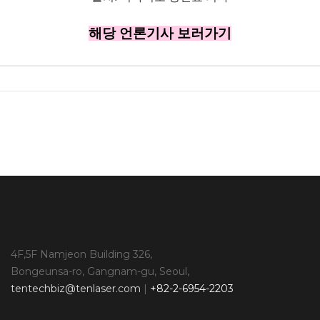
해당 언론기사 보러가기
4F,5F Namjeon Building 326,
Bongeunsa-ro, Gangnam-gu, Seoul,
tentechbiz@tenlaser.com
|
+82-2-6954-2203