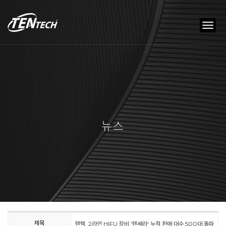
tog
nav
뉴스
제목
텐텍, 2라인 HIFU 장비 '텐쎄라' 누적 판매 대수 500대 돌파