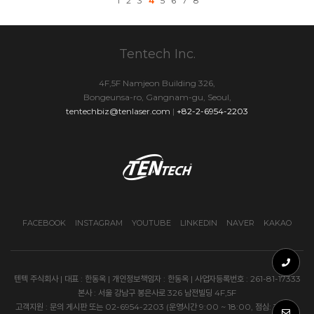
1
2
3
4
5
6
7
8
Tentech Inc.
4F,5F Namjeon Building 326,
Bongeunsa-ro, Gangnam-gu, Seoul,
tentechbiz@tenlaser.com
|
+82-2-6954-2203
FACEBOOK
INSTAGRAM
YOUTUBE
LINKEDIN
NAVER
KAKAO
텐텍 주식회사 | 대표 : 한동옥 | 개인정보책임자 : 한동옥 | 사업자등록번호 : 261-81-17333
본사 : 서울 강남구 봉은사로 326 남전빌딩 4F,5F
고객지원 : 문의 게시판 또는 02-6954-2203 (운영시간 9:00 ~ 18:00, 점심: 13:00-