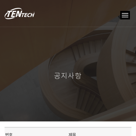
tog
nav
공지사항
번호
제목