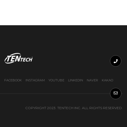
FACEBOOK
INSTAGRAM
YOUTUBE
LINKEDIN
NAVER
KAKAO
COPYRIGHT 2023. TENTECH INC. ALL RIGHTS RESERVED.