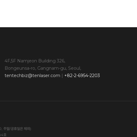
4F,5F Namjeon Building 326,
Bongeunsa-ro, Gangnam-gu, Seoul,
tentechbiz@tenlaser.com
|
+82-2-6954-2203
00, 주말/공휴일은 제외)
84호