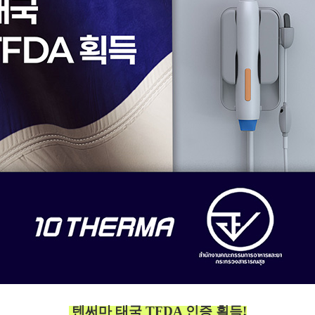
텐써마 태국 TFDA 인증 획득!