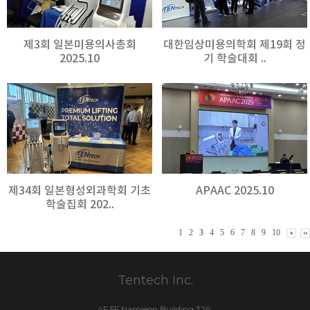
제3회 일본미용의사총회
대한임상미용의학회 제19회 정
2025.10
기 학술대회 ..
제34회 일본형성외과학회 기초
APAAC 2025.10
학술집회 202..
1
2
3
4
5
6
7
8
9
10
Tentech Inc.
4F,5F Namjeon Building 326,