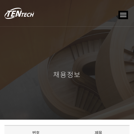
tog
nav
채용정보
번호
제목