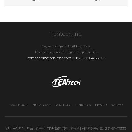
Tentech Inc.
4F,5F Namjeon Building 326,
Bongeunsa-ro, Gangnam-gu, Seoul,
tentechbiz@tenlaser.com
|
+82-2-6954-2203
FACEBOOK
INSTAGRAM
YOUTUBE
LINKEDIN
NAVER
KAKAO
텐텍 주식회사 | 대표 : 한동옥 | 개인정보책임자 : 한동옥 | 사업자등록번호 : 261-81-17333