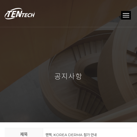
tog
nav
공지사항
제목
텐텍, KOREA DERMA 참가 안내