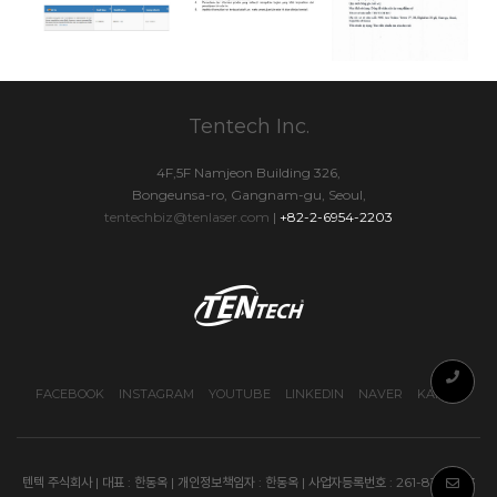
Tentech Inc.
4F,5F Namjeon Building 326,
Bongeunsa-ro, Gangnam-gu, Seoul,
tentechbiz@tenlaser.com
|
+82-2-6954-2203
FACEBOOK
INSTAGRAM
YOUTUBE
LINKEDIN
NAVER
KAKAO
텐텍 주식회사 | 대표 : 한동옥 | 개인정보책임자 : 한동옥 | 사업자등록번호 : 261-81-17333