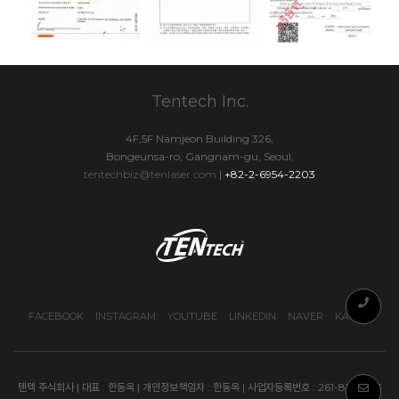
Tentech Inc.
4F,5F Namjeon Building 326,
Bongeunsa-ro, Gangnam-gu, Seoul,
tentechbiz@tenlaser.com
|
+82-2-6954-2203
FACEBOOK
INSTAGRAM
YOUTUBE
LINKEDIN
NAVER
KAKAO
텐텍 주식회사 | 대표 : 한동옥 | 개인정보책임자 : 한동옥 | 사업자등록번호 : 261-81-17333